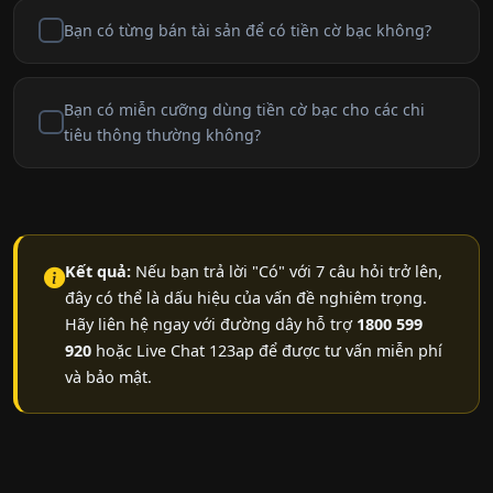
Bạn có từng bán tài sản để có tiền cờ bạc không?
Bạn có miễn cưỡng dùng tiền cờ bạc cho các chi
tiêu thông thường không?
Kết quả:
Nếu bạn trả lời "Có" với 7 câu hỏi trở lên,
đây có thể là dấu hiệu của vấn đề nghiêm trọng.
Hãy liên hệ ngay với đường dây hỗ trợ
1800 599
920
hoặc Live Chat 123ap để được tư vấn miễn phí
và bảo mật.