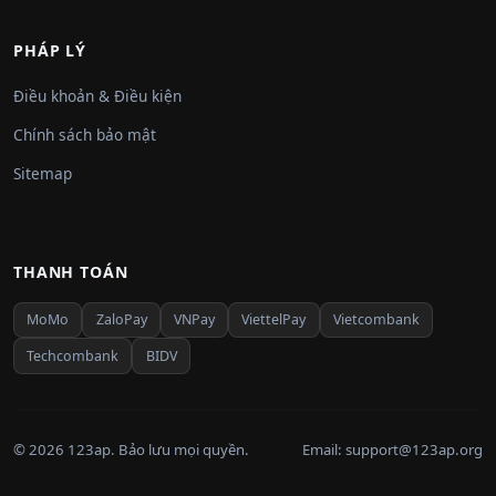
PHÁP LÝ
Điều khoản & Điều kiện
Chính sách bảo mật
Sitemap
THANH TOÁN
MoMo
ZaloPay
VNPay
ViettelPay
Vietcombank
Techcombank
BIDV
© 2026 123ap. Bảo lưu mọi quyền.
Email:
support@123ap.org