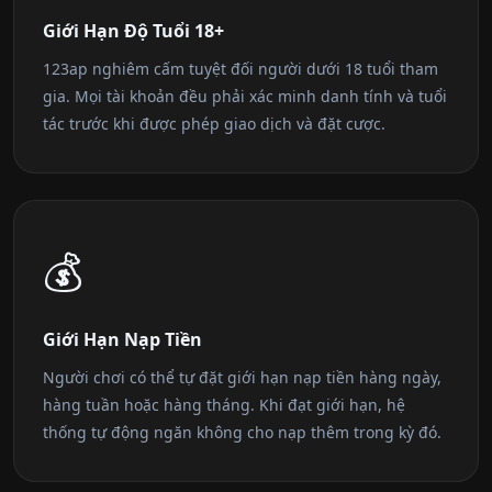
Giới Hạn Độ Tuổi 18+
123ap nghiêm cấm tuyệt đối người dưới 18 tuổi tham
gia. Mọi tài khoản đều phải xác minh danh tính và tuổi
tác trước khi được phép giao dịch và đặt cược.
💰
Giới Hạn Nạp Tiền
Người chơi có thể tự đặt giới hạn nạp tiền hàng ngày,
hàng tuần hoặc hàng tháng. Khi đạt giới hạn, hệ
thống tự động ngăn không cho nạp thêm trong kỳ đó.