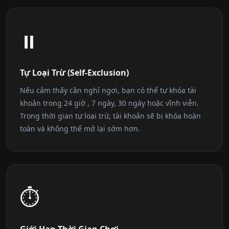
⏸️
Tự Loại Trừ (Self-Exclusion)
Nếu cảm thấy cần nghỉ ngơi, bạn có thể tự khóa tài
khoản trong 24 giờ , 7 ngày, 30 ngày hoặc vĩnh viễn.
Trong thời gian tự loại trừ, tài khoản sẽ bị khóa hoàn
toàn và không thể mở lại sớm hơn.
⏱️