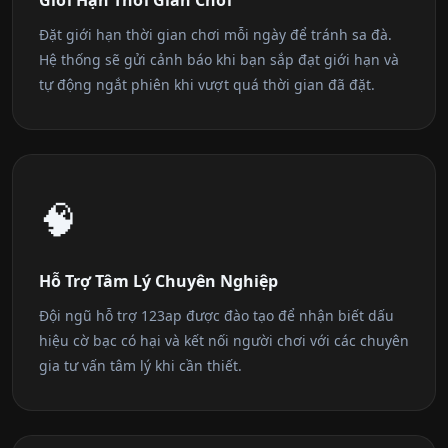
Giới Hạn Thời Gian Chơi
Đặt giới hạn thời gian chơi mỗi ngày để tránh sa đà.
Hệ thống sẽ gửi cảnh báo khi bạn sắp đạt giới hạn và
tự động ngắt phiên khi vượt quá thời gian đã đặt.
🧠
Hỗ Trợ Tâm Lý Chuyên Nghiệp
Đội ngũ hỗ trợ 123ap được đào tạo để nhận biết dấu
hiệu cờ bạc có hại và kết nối người chơi với các chuyên
gia tư vấn tâm lý khi cần thiết.