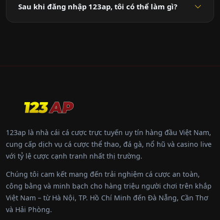
Sau khi đăng nhập 123ap, tôi có thể làm gì?
123ap là nhà cái cá cược trực tuyến uy tín hàng đầu Việt Nam,
cung cấp dịch vụ cá cược thể thao, đá gà, nổ hũ và casino live
với tỷ lệ cược cạnh tranh nhất thị trường.
Chúng tôi cam kết mang đến trải nghiệm cá cược an toàn,
công bằng và minh bạch cho hàng triệu người chơi trên khắp
Việt Nam – từ Hà Nội, TP. Hồ Chí Minh đến Đà Nẵng, Cần Thơ
và Hải Phòng.