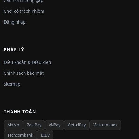
Câu hỏi thường gặp
Chơi có trách nhiệm
Đăng nhập
PHÁP LÝ
Điều khoản & Điều kiện
Chính sách bảo mật
Sitemap
THANH TOÁN
MoMo
ZaloPay
VNPay
ViettelPay
Vietcombank
Techcombank
BIDV