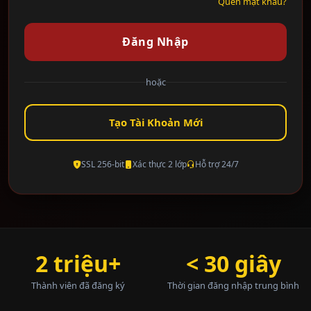
Quên mật khẩu?
Đăng Nhập
hoặc
Tạo Tài Khoản Mới
SSL 256-bit
Xác thực 2 lớp
Hỗ trợ 24/7
2 triệu+
< 30 giây
Thành viên đã đăng ký
Thời gian đăng nhập trung bình