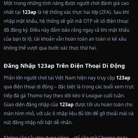
Một trong những tính năng được người chơi đánh giá cao
nhất tại
123ap
là hệ thống xác thực hai lớp (2FA). Sau khi
nhập mật khẩu, hệ thống sẽ gửi mã OTP về số điện thoại
đã đăng ký. Điều này đảm bảo rằng ngay cả khi mật khẩu
của bạn bị lộ, tài khoản vẫn hoàn toàn an toàn vì kẻ xấu
không thể vượt qua bước xác thực thứ hai.
Đăng Nhập 123ap Trên Điện Thoại Di Động
Phần lớn người chơi tại Việt Nam hiện nay truy cập
123ap
qua điện thoại di động – đặc biệt là trong các buổi xem trực
tiếp đá gà Thomo hay theo dõi kèo V-League cuối tuần.
Giao diện đăng nhập của
123ap
được tối ưu hoàn toàn cho
màn hình nhỏ, với các ô nhập liệu đủ lớn để gõ thoải mái và
nút đăng nhập nổi bật dễ nhấn.
Không cần tải ứng dụng riêng – chỉ cần mở Chrome hoặc