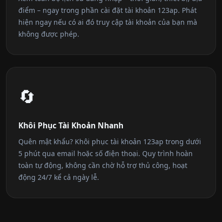
điểm – ngay trong phần cài đặt tài khoản 123ap. Phát
hiện ngay nếu có ai đó truy cập tài khoản của bạn mà
không được phép.
🔄
Khôi Phục Tài Khoản Nhanh
Quên mật khẩu? Khôi phục tài khoản 123ap trong dưới
5 phút qua email hoặc số điện thoại. Quy trình hoàn
toàn tự động, không cần chờ hỗ trợ thủ công, hoạt
động 24/7 kể cả ngày lễ.