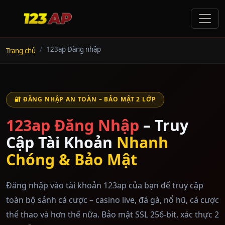
123ap Đăng nhập
Trang chủ
🔐 ĐĂNG NHẬP AN TOÀN – BẢO MẬT 2 LỚP
123ap Đăng Nhập
– Truy
Cập Tài Khoản
Nhanh
Chóng & Bảo Mật
Đăng nhập vào tài khoản 123ap của bạn để truy cập
toàn bộ sảnh cá cược – casino live, đá gà, nổ hũ, cá cược
thể thao và hơn thế nữa. Bảo mật SSL 256-bit, xác thực 2