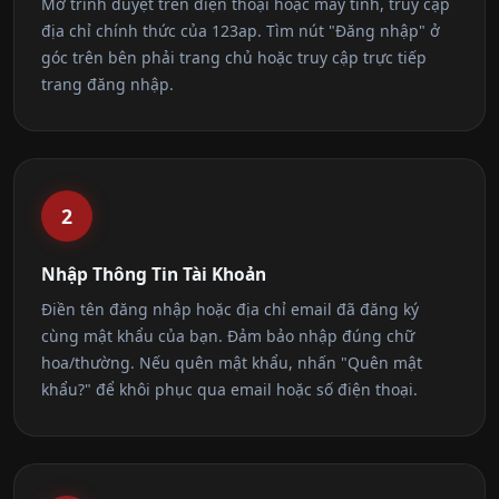
Mở trình duyệt trên điện thoại hoặc máy tính, truy cập
địa chỉ chính thức của 123ap. Tìm nút "Đăng nhập" ở
góc trên bên phải trang chủ hoặc truy cập trực tiếp
trang đăng nhập.
2
Nhập Thông Tin Tài Khoản
Điền tên đăng nhập hoặc địa chỉ email đã đăng ký
cùng mật khẩu của bạn. Đảm bảo nhập đúng chữ
hoa/thường. Nếu quên mật khẩu, nhấn "Quên mật
khẩu?" để khôi phục qua email hoặc số điện thoại.