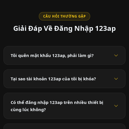
CÂU HỎI THƯỜNG GẶP
Giải Đáp Về Đăng Nhập 123ap
Tôi quên mật khẩu 123ap, phải làm gì?
Tại sao tài khoản 123ap của tôi bị khóa?
Có thể đăng nhập 123ap trên nhiều thiết bị
cùng lúc không?