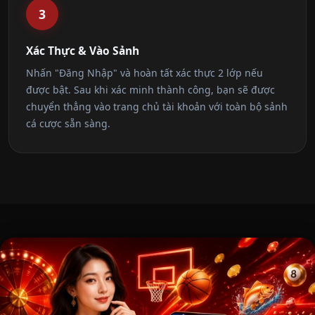
3
Xác Thực & Vào Sảnh
Nhấn "Đăng Nhập" và hoàn tất xác thực 2 lớp nếu
được bật. Sau khi xác minh thành công, bạn sẽ được
chuyển thẳng vào trang chủ tài khoản với toàn bộ sảnh
cá cược sẵn sàng.