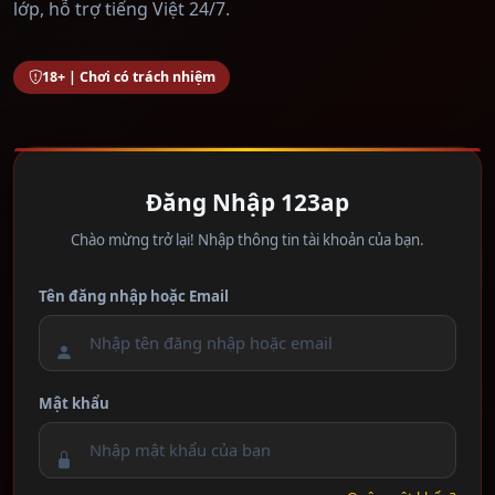
lớp, hỗ trợ tiếng Việt 24/7.
18+ | Chơi có trách nhiệm
Đăng Nhập 123ap
Chào mừng trở lại! Nhập thông tin tài khoản của bạn.
Tên đăng nhập hoặc Email
Mật khẩu